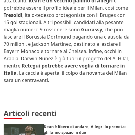
attaccanti:
Kean è un vecchio pallino di Allegri
e
potrebbe essere il profilo ideale per il Milan, così come
Tresoldi
, italo-tedesco protagonista con il Bruges con
15 gol stagionali. Altri possibili candidati alla pesante
maglia numero 9 rossonere sono
Guirassy
, che può
lasciare il Borussia Dortmund pagando una clausola da
70 milioni, e Jackson Martinez, destinato a lasciare il
Bayern Monaco e tornare al Chelsea. Infine, occhi in
Arabia: Darwin Nunez è già fuori il progetto del Al Hilal,
mentre
Retegui potrebbe avere voglia di tornare in
Italia
. La caccia è aperta, il colpo da novanta del Milan
sarà un centravanti.
Articoli recenti
Kean è libero di andare, Allegri lo prenota:
gli fanno spazio in due