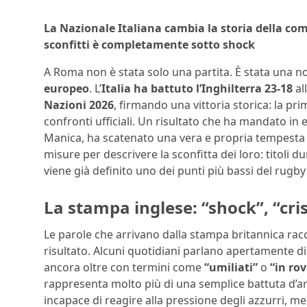
La Nazionale Italiana cambia la storia della com
sconfitti è completamente sotto shock
A Roma non è stata solo una partita. È stata una no
europeo
. L’
Italia ha battuto l’Inghilterra 23-18
al
Nazioni 2026
, firmando una vittoria storica: la pri
confronti ufficiali. Un risultato che ha mandato in es
Manica, ha scatenato una vera e propria tempesta 
misure per descrivere la sconfitta dei loro: titoli d
viene già definito uno dei punti più bassi del rugby
La stampa inglese: “shock”, “cris
Le parole che arrivano dalla stampa britannica racc
risultato. Alcuni quotidiani parlano apertamente d
ancora oltre con termini come
“umiliati”
o
“in ro
rappresenta molto più di una semplice battuta d’ar
incapace di reagire alla pressione degli azzurri, m