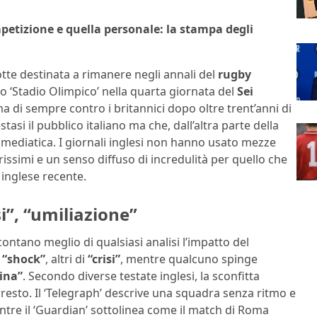
petizione e quella personale: la stampa degli
tte destinata a rimanere negli annali del
rugby
lo ‘Stadio Olimpico’ nella quarta giornata del
Sei
ma di sempre contro i britannici dopo oltre trent’anni di
tasi il pubblico italiano ma che, dall’altra parte della
mediatica. I giornali inglesi non hanno usato mezze
urissimi e un senso diffuso di incredulità per quello che
 inglese recente.
i”, “umiliazione”
ontano meglio di qualsiasi analisi l’impatto del
i
“shock”
, altri di
“crisi”
, mentre qualcuno spinge
vina”
. Secondo diverse testate inglesi, la sconfitta
resto. Il ‘Telegraph’ descrive una squadra senza ritmo e
entre il ‘Guardian’ sottolinea come il match di Roma