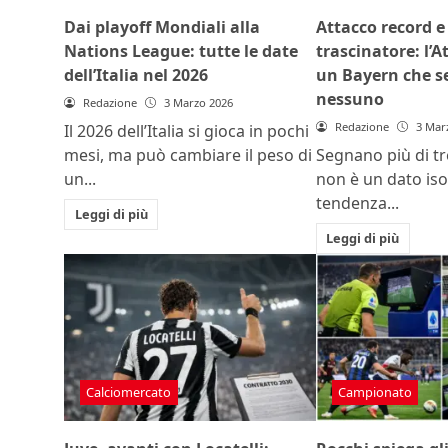
Dai playoff Mondiali alla
Attacco record 
Nations League: tutte le date
trascinatore: l’A
dell’Italia nel 2026
un Bayern che 
nessuno
Redazione
3 Marzo 2026
Redazione
3 Mar
Il 2026 dell’Italia si gioca in pochi
mesi, ma può cambiare il peso di
Segnano più di tre
un...
non è un dato iso
tendenza...
Leggi di più
Leggi di più
Calciomercato
Campionato